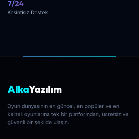
7/24
Kesintisiz Destek
Alka
Yazılım
Oyun dünyasının en güncel, en popüler ve en
kaliteli oyunlarına tek bir platformdan, ücretsiz ve
güvenli bir şekilde ulaşın.